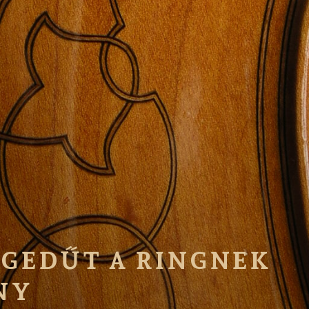
GEDŰT A RINGNEK
NY