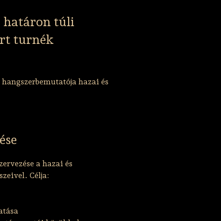
 határon túli
rt turnék
 hangszerbemutatója hazai és
ése
ervezése a hazai és
zeivel. Célja:
atása