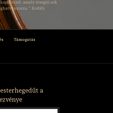
kapja ezzel, amely átsegíti sok
 meghatványozza.” Kodály
és
Támogatás
esterhegedűt a
ezvénye