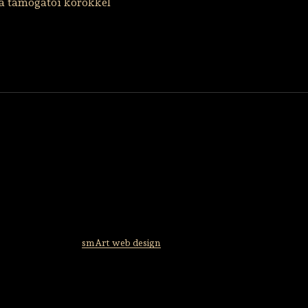
a támogatói körökkel
smArt web design