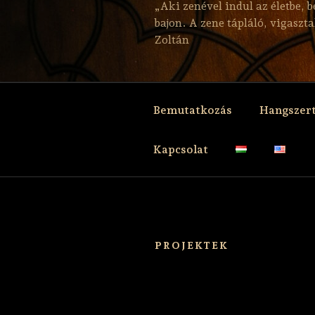
„Aki zenével indul az életbe, 
bajon. A zene tápláló, vigaszt
Zoltán
Bemutatkozás
Hangszer
Kapcsolat
PROJEKTEK